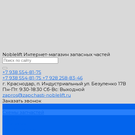
Noblelift Интернет-магазин запасных частей
+7 938 554-81-75
+7 938 554-81-75
+7 928 258-83-46
г. Краснодар, п. Индустриальный ул. Безуленко 17В
Пн-Пт: 9:30-18:30 Cб-Вс: Выходной
zapros@zapchasti-noblelift.ru
Заказать звонок
Каталог запчастей
Схемы запчастей
Услуги
Компания
PDF Каталоги