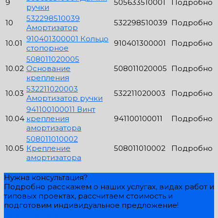
9
505633510001
Подробно
ручки
532298510039
10
532298510039
Подробно
Амортизатор
910401300001 Кольцо
10.01
910401300001
Подробно
стопорное
508011020005
10.02
Основание
508011020005
Подробно
крепления
532211020003
10.03
532211020003
Подробно
Амортизатор ручки
941100100011 Винт
10.04
крепления
941100100011
Подробно
амортизатора
508011010002
10.05
Крепление
508011010002
Подробно
амортизатора
Нужна консультация?
Подробно расскажем о наших услугах, видах работ и
типовых проектах, рассчитаем стоимость и
подготовим индивидуальное предложение!
Задать вопрос