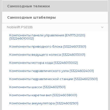
Самоходные тележки
Самоходные штабелеры
Noblelift PSE12B
Компоненты панели управления (EN1175:2020)
(532246010002)
Компоненты приводного блока (532246013501)
Компоненты ведущего колеса (532246013001)
Компоненты мотора хода (532246013002)
Компоненты гидравлического узла (532246024001)
Компоненты гидравлической станции (532246023501)
Компоненты шасси (532246021501)
Компоненты каретки вил (532246038001)
Компоненты аккумулятора (532246012501)