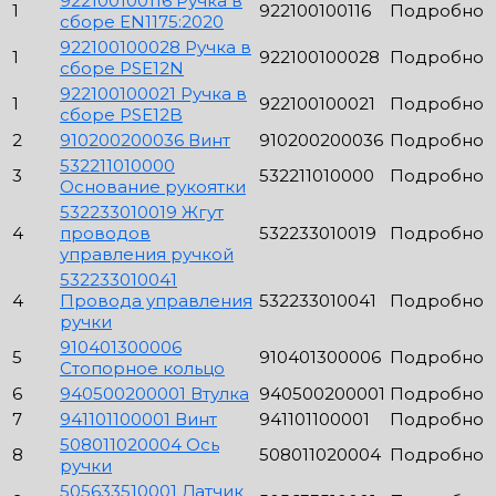
922100100116 Ручка в
1
922100100116
Подробно
сборе EN1175:2020
922100100028 Ручка в
1
922100100028
Подробно
сборе PSE12N
922100100021 Ручка в
1
922100100021
Подробно
сборе PSE12B
2
910200200036 Винт
910200200036
Подробно
532211010000
3
532211010000
Подробно
Основание рукоятки
532233010019 Жгут
4
проводов
532233010019
Подробно
управления ручкой
532233010041
4
Провода управления
532233010041
Подробно
ручки
910401300006
5
910401300006
Подробно
Стопорное кольцо
6
940500200001 Втулка
940500200001
Подробно
7
941101100001 Винт
941101100001
Подробно
508011020004 Ось
8
508011020004
Подробно
ручки
505633510001 Датчик