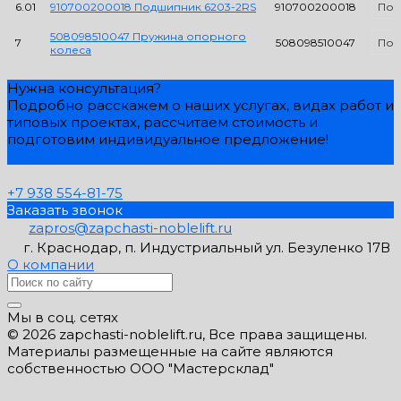
6.01
910700200018 Подшипник 6203-2RS
910700200018
Под
508098510047 Пружина опорного
7
508098510047
Под
колеса
Нужна консультация?
Подробно расскажем о наших услугах, видах работ и
типовых проектах, рассчитаем стоимость и
подготовим индивидуальное предложение!
Задать вопрос
+7 938 554-81-75
Заказать звонок
zapros@zapchasti-noblelift.ru
г. Краснодар, п. Индустриальный ул. Безуленко 17В
О компании
Мы в соц. сетях
© 2026 zapchasti-noblelift.ru, Все права защищены.
Материалы размещенные на сайте являются
собственностью ООО "Мастерсклад"