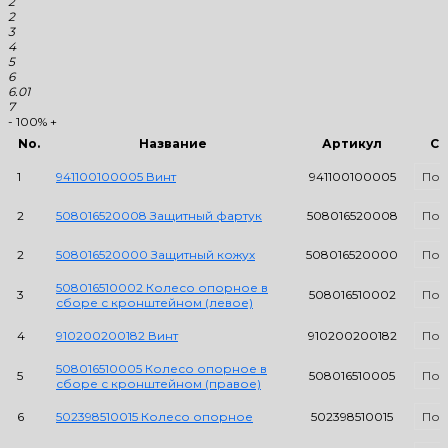
2
2
3
4
5
6
6.01
7
-
100%
+
No.
Название
Артикул
Сс
1
941100100005 Винт
941100100005
Под
2
508016520008 Защитный фартук
508016520008
Под
2
508016520000 Защитный кожух
508016520000
Под
508016510002 Колесо опорное в
3
508016510002
Под
сборе с кронштейном (левое)
4
910200200182 Винт
910200200182
Под
508016510005 Колесо опорное в
5
508016510005
Под
сборе с кронштейном (правое)
6
502398510015 Колесо опорное
502398510015
Под