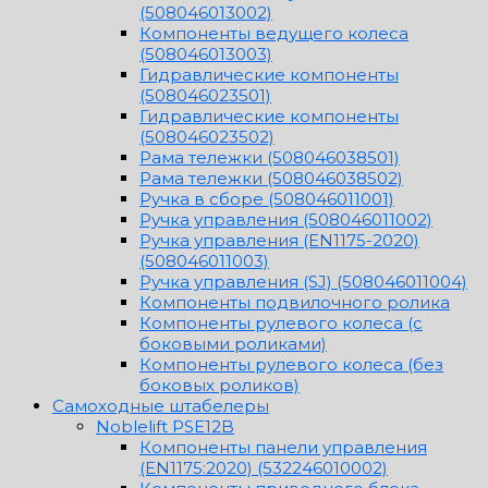
(508046013002)
Компоненты ведущего колеса
(508046013003)
Гидравлические компоненты
(508046023501)
Гидравлические компоненты
(508046023502)
Рама тележки (508046038501)
Рама тележки (508046038502)
Ручка в сборе (508046011001)
Ручка управления (508046011002)
Ручка управления (EN1175-2020)
(508046011003)
Ручка управления (SJ) (508046011004)
Компоненты подвилочного ролика
Компоненты рулевого колеса (с
боковыми роликами)
Компоненты рулевого колеса (без
боковых роликов)
Самоходные штабелеры
Noblelift PSE12B
Компоненты панели управления
(EN1175:2020) (532246010002)