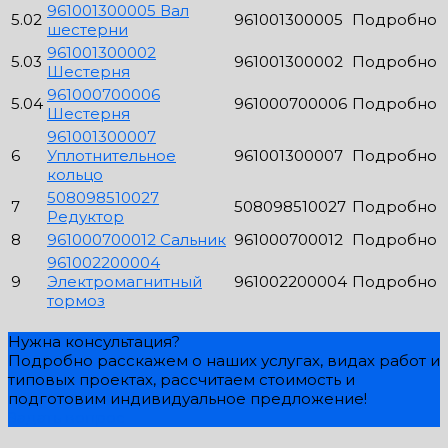
961001300005 Вал
5.02
961001300005
Подробно
шестерни
961001300002
5.03
961001300002
Подробно
Шестерня
961000700006
5.04
961000700006
Подробно
Шестерня
961001300007
6
Уплотнительное
961001300007
Подробно
кольцо
508098510027
7
508098510027
Подробно
Редуктор
8
961000700012 Сальник
961000700012
Подробно
961002200004
9
Электромагнитный
961002200004
Подробно
тормоз
Нужна консультация?
Подробно расскажем о наших услугах, видах работ и
типовых проектах, рассчитаем стоимость и
подготовим индивидуальное предложение!
Задать вопрос