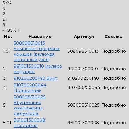
5.04
6
7
8
9
-
100%
+
No.
Название
Артикул
Ссылка
508098510013
Комплект торцевых
1.01
508098510013
Подробно
крышек (включая
щеточный узел)
961001300010 Колесо
2
961001300010
Подробно
ведущее
3
910200200140 Винт
910200200140
Подробно
910700200044
4
910700200044
Подробно
Подшипник
508098510025
Внутренние
5
508098510025
Подробно
компоненты
редуктора
961001300008
5.01
961001300008
Подробно
Шестерня