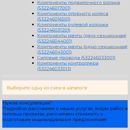
Компоненты подвилочного ролика
(532246017001)
Компоненты опорного колеса
(532246016501)
Компоненты рулевой колонки
(532246031201)
Компоненты мачты (двух-секционная)
(532246044001)
Компоненты мачты (одно-секционная)
(532246043001)
Силовые провода (532246033001)
Компоненты контроллера
(532246033013)
Выберите одну из схем в каталоге
Нужна консультация?
Подробно расскажем о наших услугах, видах работ и
типовых проектах, рассчитаем стоимость и
подготовим индивидуальное предложение!
Задать вопрос