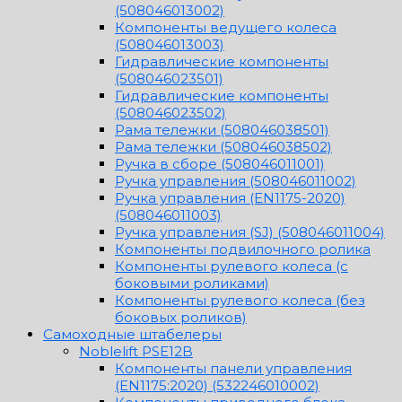
(508046013002)
Компоненты ведущего колеса
(508046013003)
Гидравлические компоненты
(508046023501)
Гидравлические компоненты
(508046023502)
Рама тележки (508046038501)
Рама тележки (508046038502)
Ручка в сборе (508046011001)
Ручка управления (508046011002)
Ручка управления (EN1175-2020)
(508046011003)
Ручка управления (SJ) (508046011004)
Компоненты подвилочного ролика
Компоненты рулевого колеса (с
боковыми роликами)
Компоненты рулевого колеса (без
боковых роликов)
Самоходные штабелеры
Noblelift PSE12B
Компоненты панели управления
(EN1175:2020) (532246010002)