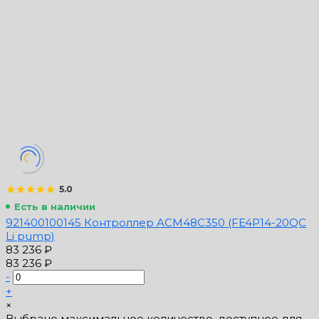
5.0
Есть в наличии
921400100145 Контроллер ACM48C350 (FE4P14-20QC
Li pump)
83 236 ₽
83 236 ₽
-
+
×
Выбрано максимальное количество, доступное для