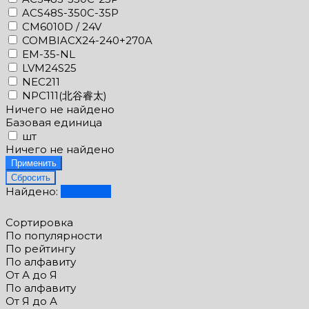
ACS48S-350C-35P
CM6010D / 24V
COMBIACX24-240+270A
EM-35-NL
LVM24S25
NEC211
NPC111(北谷睿太)
Ничего не найдено
Базовая единица
шт
Ничего не найдено
Найдено:
Показать
Сортировка
По популярности
По рейтингу
По алфавиту
От А до Я
По алфавиту
От Я до А