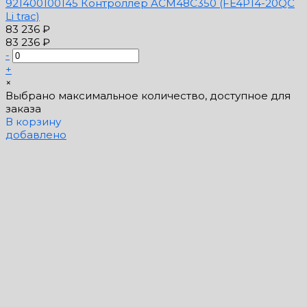
921400100145 Контроллер ACM48C350 (FE4P14-20QC
Li trac)
83 236 ₽
83 236 ₽
-
+
×
Выбрано максимальное количество, доступное для
заказа
В корзину
добавлено