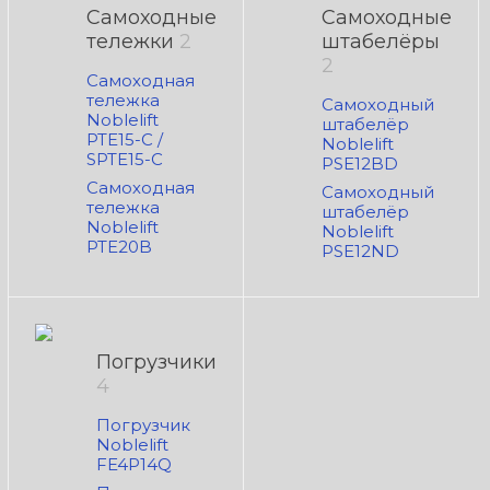
Самоходные
Самоходные
тележки
2
штабелёры
2
Самоходная
тележка
Самоходный
Noblelift
штабелёр
PTE15-C /
Noblelift
SPTE15-C
PSE12BD
Самоходная
Самоходный
тележка
штабелёр
Noblelift
Noblelift
PTE20B
PSE12ND
Погрузчики
4
Погрузчик
Noblelift
FE4P14Q