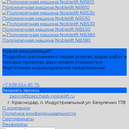
Поломоечная машина Noblelift NR810
Поломоечная машина Noblelift NR530
Поломоечная машина Noblelift NB530
Поломоечная машина Noblelift NB380
Нужна консультация?
Подробно расскажем о наших услугах, видах работ и
типовых проектах, рассчитаем стоимость и
подготовим индивидуальное предложение!
Задать вопрос
+7 938 554-81-75
Заказать звонок
zapros@zapchasti-noblelift.ru
г. Краснодар, п. Индустриальный ул. Безуленко 17В
О компании
Политика конфиденциальности
Сертификаты
Реквизиты