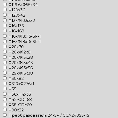
Φ119.6xΦ55x34
Φ120x36
Φ120x42
Φ13xΦ10.5x32
Φ16x135
Φ16x168
Φ16xΦ18x15-SF-1
Φ16xΦ18x16-SF-1
Φ20x70
Φ20xΦ12x8
Φ20xΦ13x28
Φ20xΦ13x43
Φ20xΦ13x56
Φ29xΦ16x38
Φ30x82
Φ310xΦ276x1
Φ35
Φ36xΦ4x33
Φ42-CD=68
Φ58-CD=60
Φ90x22
Преобразователь 24-5V / GCA2405S-15