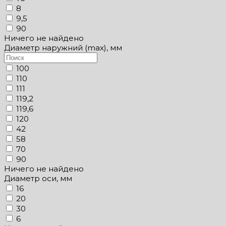
8
9,5
90
Ничего не найдено
Диаметр наружний (max), мм
100
110
111
119,2
119,6
120
42
58
70
90
Ничего не найдено
Диаметр оси, мм
16
20
30
6