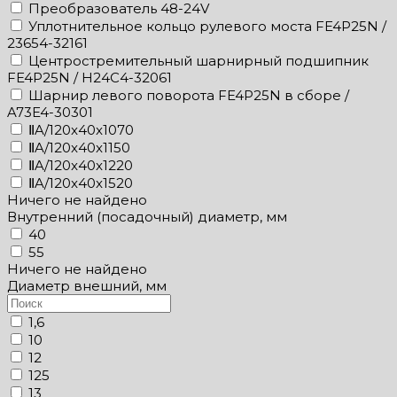
Преобразователь 48-24V
Уплотнительное кольцо рулевого моста FE4P25N /
23654-32161
Центростремительный шарнирный подшипник
FE4P25N / H24C4-32061
Шарнир левого поворота FE4P25N в сборе /
A73E4-30301
ⅡA/120x40x1070
ⅡA/120x40x1150
ⅡA/120x40x1220
ⅡA/120x40x1520
Ничего не найдено
Внутренний (посадочный) диаметр, мм
40
55
Ничего не найдено
Диаметр внешний, мм
1,6
10
12
125
13