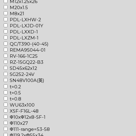
M12x1.25x26
M20x1.5
M8x21
PDL-LXHW-2
PDL-LXJD-01Y
PDL-LXXD-1
PDL-LXZM-1
QC/T390-(40-45)
REMA95044-01
RV-166-1C25
RZ-15GQ22-B3
SD45x62x12
SG252-24V
SN48V100A(英)
t=0.2
t=0.5
t=0.8
WU63x100
XSF-F16L-48
Φ10xΦ12x8-SF-1
Φ110x27
Φ111-range=53-58
Φ119.2xΦ55x34