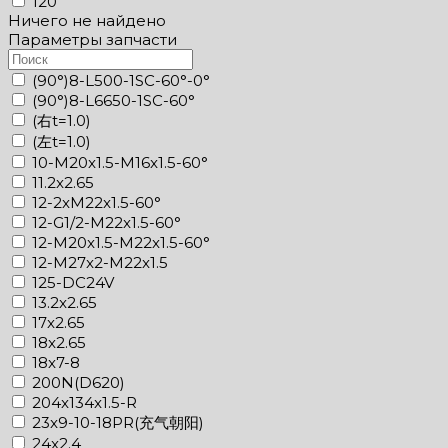
120
Ничего не найдено
Параметры запчасти
(90°)8-L500-1SC-60°-0°
(90°)8-L6650-1SC-60°
(右t=1.0)
(左t=1.0)
10-M20x1.5-M16x1.5-60°
11.2x2.65
12-2xM22x1.5-60°
12-G1/2-M22x1.5-60°
12-M20x1.5-M22x1.5-60°
12-M27x2-M22x1.5
125-DC24V
13.2x2.65
17x2.65
18x2.65
18x7-8
200N(D620)
204x134x1.5-R
23x9-10-18PR(充气朝阳)
24x2.4