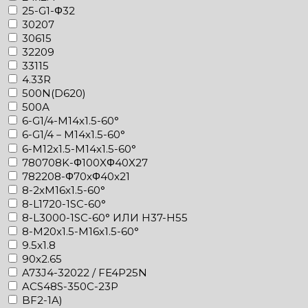
25-G1-Φ32
30207
30615
32209
33115
4.33R
500N(D620)
500А
6-G1/4-M14x1.5-60°
6-G1/4－M14x1.5-60°
6-M12x1.5-M14x1.5-60°
780708K-Φ100XΦ40X27
782208-Φ70xΦ40x21
8-2xM16x1.5-60°
8-L1720-1SC-60°
8-L3000-1SC-60° ИЛИ H37-H55
8-M20x1.5-M16x1.5-60°
9.5x1.8
90x2.65
A73J4-32022 / FE4P25N
ACS48S-350C-23P
BF2-1A)