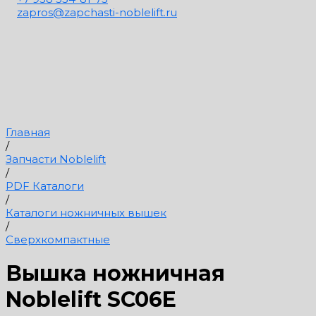
zapros@zapchasti-noblelift.ru
Главная
/
Запчасти Noblelift
/
PDF Каталоги
/
Каталоги ножничных вышек
/
Сверхкомпактные
Вышка ножничная
Noblelift SC06E