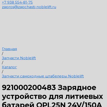
+7 938 554-81-75
zapros@zapchasti-noblelift.ru
Главная
/
Запчасти Noblelift
/
Каталог
/
Запчасти самоходные штабелеры Noblelift
921000200483 Зарядное
устройство для литиевых
батарей OPL25N 24V/150A