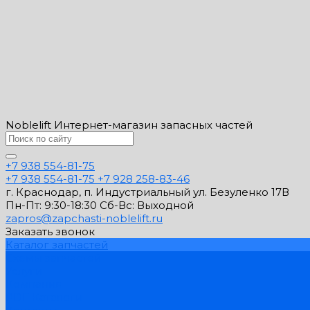
Noblelift Интернет-магазин запасных частей
+7 938 554-81-75
+7 938 554-81-75
+7 928 258-83-46
г. Краснодар, п. Индустриальный ул. Безуленко 17В
Пн-Пт: 9:30-18:30 Cб-Вс: Выходной
zapros@zapchasti-noblelift.ru
Заказать звонок
Каталог запчастей
Схемы запчастей
Услуги
Компания
PDF Каталоги