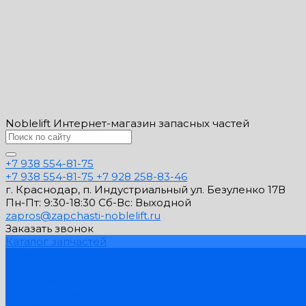
Noblelift Интернет-магазин запасных частей
+7 938 554-81-75
+7 938 554-81-75
+7 928 258-83-46
г. Краснодар, п. Индустриальный ул. Безуленко 17В
Пн-Пт: 9:30-18:30 Cб-Вс: Выходной
zapros@zapchasti-noblelift.ru
Заказать звонок
Каталог запчастей
Схемы запчастей
Услуги
Компания
PDF Каталоги