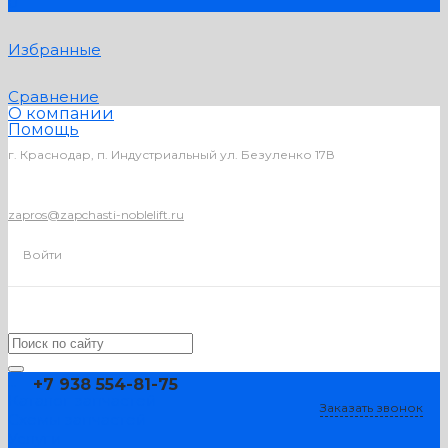
0
Избранные
Сравнение
О компании
Помощь
г. Краснодар, п. Индустриальный ул. Безуленко 17В
zapros@zapchasti-noblelift.ru
Войти
...
+7 938 554-81-75
Каталог запчастей
Заказать звонок
Схемы запчастей
Услуги
+7 938 554-81-75