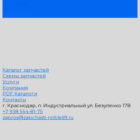
Компания
+7 928 258-83-46
PDF Каталоги
г. Краснодар, п.
Контакты
Индустриальный ул.
Безуленко 17В
Пн-Пт: 9:30-18:30 Cб-
Вс: Выходной
zapros@zapchasti-
noblelift.ru
Каталог запчастей
Схемы запчастей
Услуги
Компания
PDF Каталоги
Контакты
г. Краснодар, п. Индустриальный ул. Безуленко 17В
+7 938 554-81-75
zapros@zapchasti-noblelift.ru