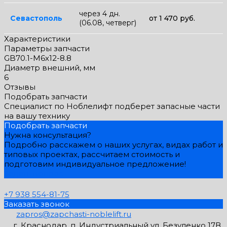
через 4 дн.
Севастополь
от 1 470 руб.
(06.08, четверг)
Характеристики
Параметры запчасти
GB70.1-M6x12-8.8
Диаметр внешний, мм
6
Отзывы
Подобрать запчасти
Специалист по Ноблелифт подберет запасные части
на вашу технику
Подобрать запчасти
Нужна консультация?
Подробно расскажем о наших услугах, видах работ и
типовых проектах, рассчитаем стоимость и
подготовим индивидуальное предложение!
Задать вопрос
+7 938 554-81-75
Заказать звонок
zapros@zapchasti-noblelift.ru
г. Краснодар, п. Индустриальный ул. Безуленко 17В