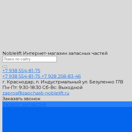
Noblelift Интернет-магазин запасных частей
+7 938 554-81-75
+7 938 554-81-75
+7 928 258-83-46
г. Краснодар, п. Индустриальный ул. Безуленко 17В
Пн-Пт: 9:30-18:30 Cб-Вс: Выходной
zapros@zapchasti-noblelift.ru
Заказать звонок
Каталог запчастей
Схемы запчастей
Услуги
Компания
PDF Каталоги