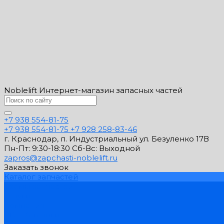
Noblelift Интернет-магазин запасных частей
+7 938 554-81-75
+7 938 554-81-75
+7 928 258-83-46
г. Краснодар, п. Индустриальный ул. Безуленко 17В
Пн-Пт: 9:30-18:30 Cб-Вс: Выходной
zapros@zapchasti-noblelift.ru
Заказать звонок
Каталог запчастей
Схемы запчастей
Услуги
Компания
PDF Каталоги