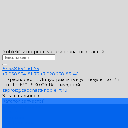
Noblelift Интернет-магазин запасных частей
+7 938 554-81-75
+7 938 554-81-75
+7 928 258-83-46
г. Краснодар, п. Индустриальный ул. Безуленко 17В
Пн-Пт: 9:30-18:30 Cб-Вс: Выходной
zapros@zapchasti-noblelift.ru
Заказать звонок
Каталог запчастей
Схемы запчастей
Услуги
Компания
PDF Каталоги