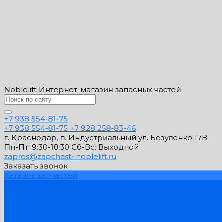
Noblelift Интернет-магазин запасных частей
+7 938 554-81-75
+7 938 554-81-75
+7 928 258-83-46
г. Краснодар, п. Индустриальный ул. Безуленко 17В
Пн-Пт: 9:30-18:30 Cб-Вс: Выходной
zapros@zapchasti-noblelift.ru
Заказать звонок
Каталог запчастей
Схемы запчастей
Услуги
Компания
PDF Каталоги