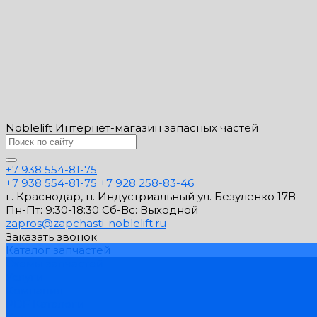
Noblelift Интернет-магазин запасных частей
+7 938 554-81-75
+7 938 554-81-75
+7 928 258-83-46
г. Краснодар, п. Индустриальный ул. Безуленко 17В
Пн-Пт: 9:30-18:30 Cб-Вс: Выходной
zapros@zapchasti-noblelift.ru
Заказать звонок
Каталог запчастей
Схемы запчастей
Услуги
Компания
PDF Каталоги