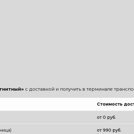
агнитный»
с доставкой и получить в терминале трансп
Стоимость дос
от 0 руб.
тница)
от 990 руб.