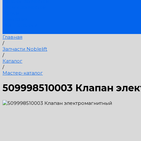
Каталог запчастей
Схемы запчастей
Услуги
Компания
PDF Каталоги
Контакты
Главная
/
Запчасти Noblelift
/
Каталог
/
Мастер-каталог
509998510003 Клапан эле