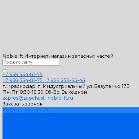
Noblelift Интернет-магазин запасных частей
+7 938 554-81-75
+7 938 554-81-75
+7 928 258-83-46
г. Краснодар, п. Индустриальный ул. Безуленко 17В
Пн-Пт: 9:30-18:30 Cб-Вс: Выходной
zapros@zapchasti-noblelift.ru
Заказать звонок
Каталог запчастей
Схемы запчастей
Услуги
Компания
PDF Каталоги