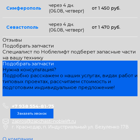
через 4 дн.
Симферополь
от 1 450 руб.
(06.08, четверг)
через 4 дн.
Севастополь
от 1 470 руб.
(06.08, четверг)
Отзывы
Подобрать запчасти
Специалист по Ноблелифт подберет запасные части
на вашу технику
Подобрать запчасти
Нужна консультация?
Подробно расскажем о наших услугах, видах работ и
типовых проектах, рассчитаем стоимость и
подготовим индивидуальное предложение!
Задать вопрос
+7 938 554-81-75
Заказать звонок
zapros@zapchasti-noblelift.ru
г. Краснодар, п. Индустриальный ул. Безуленко 17В
О компании