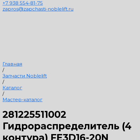
+7 938 554-81-75
zapros@zapchasti-noblelift.ru
Главная
/
Запчасти Noblelift
/
Каталог
/
Мастер-каталог
281225511002
Гидрораспределитель (4
контура) FE3D16-20N