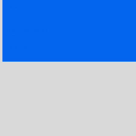
Услуги
Компания
PDF Каталоги
Контакты
...
Каталог запчастей
Схемы запчастей
Услуги
Компания
PDF Каталоги
Контакты