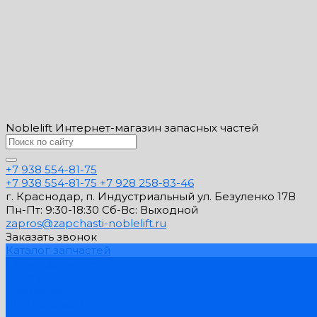
Noblelift Интернет-магазин запасных частей
+7 938 554-81-75
+7 938 554-81-75
+7 928 258-83-46
г. Краснодар, п. Индустриальный ул. Безуленко 17В
Пн-Пт: 9:30-18:30 Cб-Вс: Выходной
zapros@zapchasti-noblelift.ru
Заказать звонок
Каталог запчастей
Схемы запчастей
Услуги
Компания
PDF Каталоги