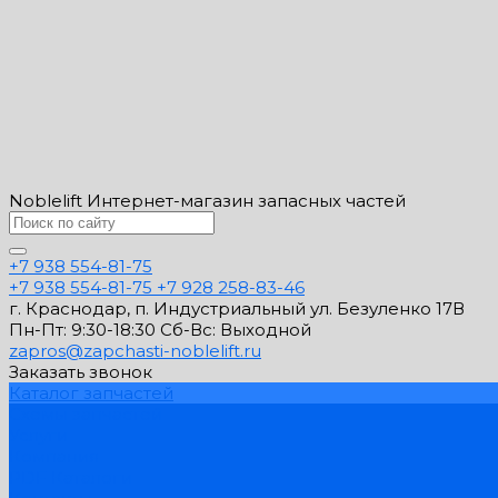
Noblelift Интернет-магазин запасных частей
+7 938 554-81-75
+7 938 554-81-75
+7 928 258-83-46
г. Краснодар, п. Индустриальный ул. Безуленко 17В
Пн-Пт: 9:30-18:30 Cб-Вс: Выходной
zapros@zapchasti-noblelift.ru
Заказать звонок
Каталог запчастей
Схемы запчастей
Услуги
Компания
PDF Каталоги